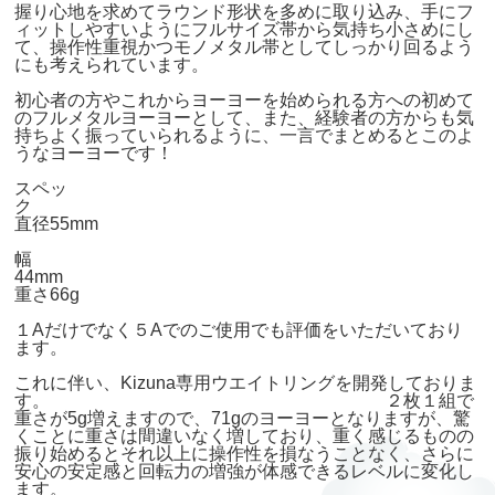
握り心地を求めてラウンド形状を多めに取り込み、手にフ
ィットしやすいようにフルサイズ帯から気持ち小さめにし
て、操作性重視かつモノメタル帯としてしっかり回るよう
にも考えられています。
初心者の方やこれからヨーヨーを始められる方への初めて
のフルメタルヨーヨーとして、また、経験者の方からも気
持ちよく振っていられるように、一言でまとめるとこのよ
うなヨーヨーです！
スペッ
直径55mm
幅
44
重さ66g
１Aだけでなく５Aでのご使用でも評価をいただいており
ます。
これに伴い、Kizuna専用ウエイトリングを開発しておりま
す。 ２枚１組で
重さが5g増えますので、71gのヨーヨーとなりますが、驚
くことに重さは間違いなく増しており、重く感じるものの
振り始めるとそれ以上に操作性を損なうことなく、さらに
安心の安定感と回転力の増強が体感できるレベルに変化し
ます。