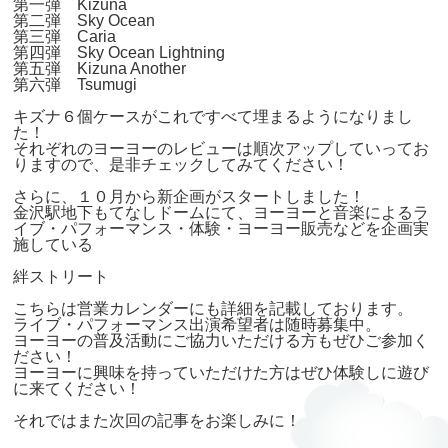
第一弾 Kizuna
第二弾 Sky Ocean
第三弾 Caria
第四弾 Sky Ocean Lightning
第五弾 Kizuna Another
第六弾 Tsumugi
キズナ６個ケースがこれですべて埋まるようになりまし
た！
それぞれのヨーヨーのレビューは順次アップしていってお
りますので、是非チェックしてみてください！
さらに、１０月から新企画がスタートしました！
金沢駅地下もてなしドームにて、ヨーヨーと音楽によるラ
イブ・パフォーマンス・体験・ヨーヨー販売などを企画実
施している
絆ストリート
こちらは営業カレンダーにも詳細を記載しております。
ライブ・パフォーマンス出演希望者は随時募集中。
ヨーヨーの普及活動にご協力いただける方もぜひご参加く
ださい！
ヨーヨーに興味を持っていただけた方はぜひ体験しに遊び
に来てください！
それではまた次回の記事をお楽しみに！