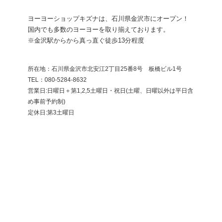
ヨーヨーショップキズナは、石川県金沢市にオープン！
国内でも多数のヨーヨーを取り揃えております。
※金沢駅からから真っ直ぐ徒歩13分程度
所在地：石川県金沢市北安江2丁目25番8号 板橋ビル1号
​TEL：080-5284-8632
営業日:日曜日＋第1,2,5土曜日・祝日(土曜、日曜以外は平日含
め事前予約制)
定休日:第3土曜日