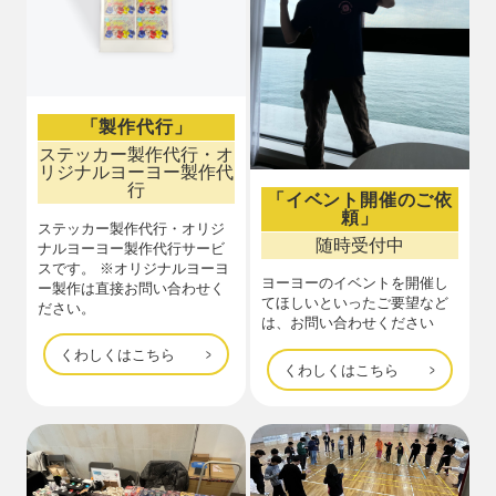
「製作代行」
ステッカー製作代行・オ
リジナルヨーヨー製作代
行
「イベント開催のご依
頼」
ステッカー製作代行・オリジ
随時受付中
ナルヨーヨー製作代行サービ
スです。 ※オリジナルヨーヨ
ヨーヨーのイベントを開催し
ー製作は直接お問い合わせく
てほしいといったご要望など
ださい。
は、お問い合わせください
くわしくはこちら
くわしくはこちら