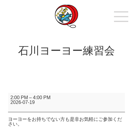
石川ヨーヨー練習会
石
2:00 PM
–
4:00 PM
川
2026-07-19
ヨ
ー
ヨ
ー
ヨーヨーをお持ちでない方も是非お気軽にご参加くだ
練
さい。
習
会