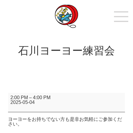
石川ヨーヨー練習会
石
2:00 PM
–
4:00 PM
川
2025-05-04
ヨ
ー
ヨ
ー
ヨーヨーをお持ちでない方も是非お気軽にご参加くだ
練
さい。
習
会