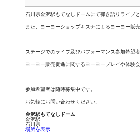
リ
ー
ト
石川県金沢駅もてなしドームにて弾き語りライブ
また、ヨーヨーショップキズナによるヨーヨー販
ステージでのライブ及びパフォーマンス参加希望
ヨーヨー販売促進に関するヨーヨープレイや体験
参加希望者は随時募集中です。
お気軽にお問い合わせください。
金沢駅もてなしドーム
金沢駅
石川県
場所を表示