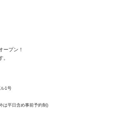
オープン！
す。
ル1号
以外は平日含め事前予約制)