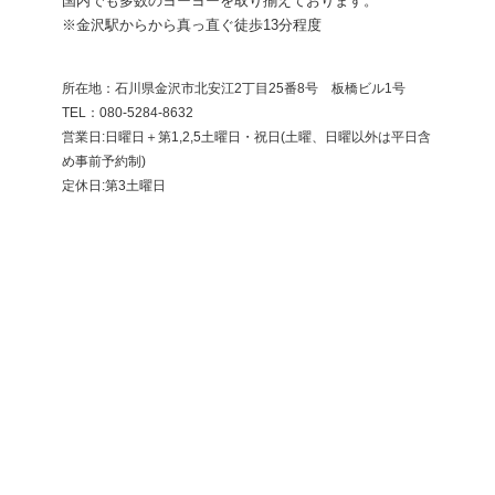
国内でも多数のヨーヨーを取り揃えております。
※金沢駅からから真っ直ぐ徒歩13分程度
所在地：石川県金沢市北安江2丁目25番8号 板橋ビル1号
​TEL：080-5284-8632
営業日:日曜日＋第1,2,5土曜日・祝日(土曜、日曜以外は平日含
め事前予約制)
定休日:第3土曜日