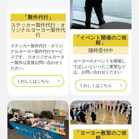
「製作代行」
ステッカー製作代行・オ
リジナルヨーヨー製作代
行
「イベント開催のご依
頼」
ステッカー製作代行・オリジ
随時受付中
ナルヨーヨー製作代行サービ
スです。 ※オリジナルヨーヨ
ヨーヨーのイベントを開催し
ー製作は直接お問い合わせく
てほしいといったご要望など
ださい。
は、お問い合わせください
くわしくはこちら
くわしくはこちら
「ヨーヨー教室のご依
頼」