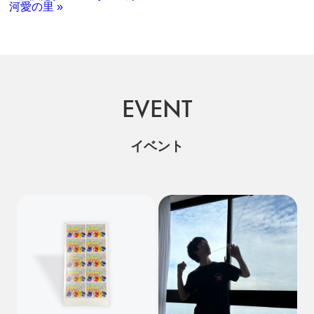
河愛の里 »
EVENT
イベント